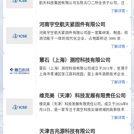
等系列产品，可有效满足商业航天卫星在严苛环境下的
航天科技集团有限公司五院五〇二所全资子公司，注册
精准时频需求。公司曾获评湖南省卫星应用示范单位及
资本7500万元。公司定位为航天动力系统供应链的承接
了解详情 >
全国先进应用技术大赛铜奖，以“为感知世界提供精准尺
平台、动力技术的孵化平台、产业市场的拓展平台，依
度”为愿景，持续推动时频技术在商业航天领域的创新与
托动力系统测试试验技术、空间流体管理技术、推进模
河南宇空航天紧固件有限公司
应用，助力全球商业航天事业发展。/p>...
块集成技术和等离子体技术，主要从事航天器动力系统
测试试验、航天器动力系统和单机研制、等离子体应用
河南宇空航天紧固件有限公司是一家集研发、制造、检
产业发展，致力于成为国内领先、国际一流的，集研
测功能于一体的现代化企业，占地面积达 5000 余平方
制、试验、生产、销售和服务为一体的航天动力系统综
米，员工 70 余人。 公司具有一支综合素质卓越、业务技
了解详情 >
合服务提供商。目前，公司已完成卫星互联网星座、青
能精湛、工作作风优良且敬业精神十足的科研生产与经
岛星座、银河系列卫星、巴基斯坦光学星等40余个型号
营管理团队。具备强大的各类紧固件研制、生产加工及
慧石（上海）测控科技有限公司
200余套动力系统的研制，150余颗已发射卫星在轨状态
检测能力。 公司专注于中高端紧固件市场的配套服务工
良好，赢...
作。生产的产品涵盖各种级别、材质、强度的螺栓、螺
慧石（上海）测控科技有限公司成立于2011年，坐落于
钉、螺母、螺套、铆钉、垫圈、销轴、卡箍、锁类、管
上海市青浦区张江高科技园，是上海市高新技术企业和
路件以及安装工具。展位号: B024电 话: 17698753081网
上海市“专精特新”企业，是国家工信部强基工程发动机
了解详情 >
址: 无地 址: 河南省信阳市信阳市精密智造产业园9号
电喷系统“一条龙”示范企业，拥有上海市青浦区认定的
企业技术中心。 慧石科技是致力于服务国防军工、汽
维克美（天津）科技发展有限责任公司
车、高铁等领域的创新型高科技企业，以“国内急需的、
国外禁运的、国内还做不好的”为企业定位，是目前国内
维克美（天津）科技发展有限责任公司，成立于2024年8
唯一一家以航空发动机传感器为核心主业的传感器专业
月14日，是一家专注于真空科技尖端领域的高新技术企
化企业，是国内航空发动机在研型号主力供应商，也是
业。公司以前沿技术研发与高端装备制造为核心，致力
了解详情 >
装发部、空军、国防科工局、中国航发、上海市国防工
于为国家重大科研项目、高端智能制造及战略新兴产业
办重点培育的军民融合单位，慧石科技的...
提供关键的真空计量测试与特种装备解决方案。公司集
天津吉兆源科技有限公司
研发、制造、检测与服务为一体，核心业务涵盖四大板