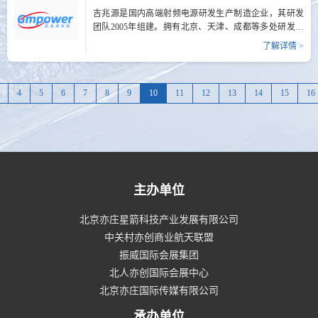
块：真空计量测试装置研制、面向特殊工况与极限要求
吉兆源是国内高端射频电源研发生产制造企业，其研发
的特种真空设备研制、真空计量检测与校准服务以及真
团队2005年组建。拥有北京、天津、成都等多处研发生
空设备配件的加工与销售。公司建有国内先进水平的真
产中心。已取得多项专利技术及软件著作权。产品广泛
了解详情 >
空技术研发实验室，组建了由博士领衔的40余人高水平
应用于半导体、光伏设备、航空航天、生物医疗、高端
技术研发队伍，与国内近50家顶尖科研院所及高等院校
镀膜等领域。 公司核心团队深耕射频电源领域多年，现
建立了深度产学研合作关系，拥有占地5400平方米的现
已自主研发出上百款产品。产品已在多家设备厂商实现
代化生产...
4
5
6
7
8
9
10
11
12
13
14
15
16
量产，是多家龙头设备制造企业核心供应商。 为了满足
不同领域客户的多样化需求和建设方案，吉兆源科技能
够根据客户需求进行精准设计匹配，提供高度个性化的
定制服务。 未来，吉兆源将继续整合资源，优化生产模
式，实现全品系产品国产化替代，提供优质的产品和满
意的服务，以更精益的品质和完善的服务回馈广大客
户。展位号: B...
主办单位
北京亦庄星箭科技产业发展有限公司
中关村亦创商业航天联盟
振威国际会展集团
北人亦创国际会展中心
北京亦庄国际传媒有限公司
承办单位