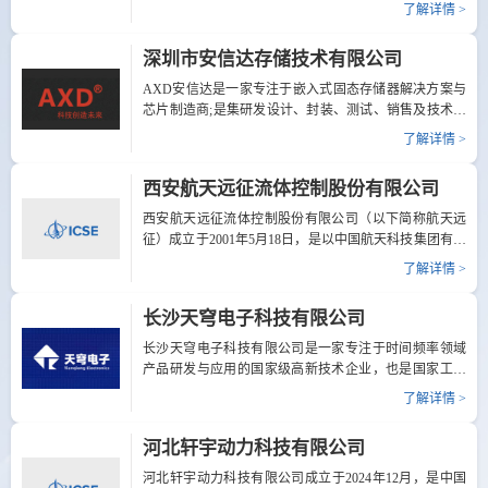
新、追求卓越”的宗旨，坚持“观念创新、管理创新、产
了解详情 >
位号: B033电 话: 022-84398522网 址: 无地 址: 天津市东丽
品创新、协同创新”的发展理念，专注于太赫兹与红外热
区天域广场6号楼成立航空股份有限公司
波AI+智能光电检测新技术核心产品研发和市场化应用。
深圳市安信达存储技术有限公司
公司已获得国家高新技术企业、北京市“专精特新”中小
企业、北京创新型中小企业、北京科技型中小企业等资
AXD安信达是一家专注于嵌入式固态存储器解决方案与
质认证，累计申请知识产权100余项。公司核心产品围绕
芯片制造商;是集研发设计、封装、测试、销售及技术服
太赫兹及红外热波智能检测新技术，通过自主研发的光
务为一体嵌入式存储芯片领先企业，拥有自主品牌和自
了解详情 >
谱分析算法与AI缺陷识别模型，提供智能光电检测系统
主知识产权的国家级高新技术企业，深圳市专精特新企
和在线质量评估系统，目前已...
业，广东省知识产权示范企业和国家知识产权优势企
西安航天远征流体控制股份有限公司
业，拥有国家级CNAS认定实验室，被评为广东知名品牌
和深圳品牌百强企业。嵌入式存储芯片业务覆盖工业计
西安航天远征流体控制股份有限公司（以下简称航天远
算机、嵌入式系统、工业物联网、轨道交通、人工智
征）成立于2001年5月18日，是以中国航天科技集团有限
能、通信网络设备、信创产业、车载电子、特种装备、
公司第六研究院及西安航天动力研究所为主发起人成立
了解详情 >
航空航天等国家重点行业的各类应用场景全产业链应
的高科技股份有限公司（非上市）。自成立以来，以航
用。 AXD行业市场定位精准，深耕工业存储技术的研究
天特种流体控制技术及传感器测控技术为依托，是国内
长沙天穹电子科技有限公司
与开发，结合产学研合作，以“行业+解决方案&rdquo...
一流的流体机械与传感测控领域解决方案供应商，面向
航天、国防、能源化工产业提供综合性解决方案。多年
长沙天穹电子科技有限公司是一家专注于时间频率领域
来，航天远征坚持走自主创新、军民融合发展道路，积
产品研发与应用的国家级高新技术企业，也是国家工信
极将航天优势技术向民用领域推广应用，争当技术创
部与湖南省计量院认定的计量重点保障单位。公司首次
了解详情 >
新、科技兴国的领跑者。依托中国航天液体火箭发动机
亮相商业航天领域，致力于为低成本商业航天卫星提供
六十余年的技术积累以及完善的研发、试验、生产和质
高可靠、高性能的时频系统解决方案。凭借在超低相位
河北轩宇动力科技有限公司
量管控体系，先后参与了中国载人航天工程、探月工
噪声产生和抗振动频率稳定方面的技术优势，公司推出
程、探火工程、北斗组...
国内首创的超低相位噪声蓝宝石振荡器及卫星时频系统
河北轩宇动力科技有限公司成立于2024年12月，是中国