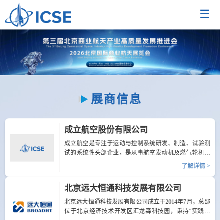
☰
展商信息
成立航空股份有限公司
成立航空是专注于运动与控制系统研发、制造、试验测
试的系统性头部企业，是从事航空发动机及燃气轮机燃
油喷射系统、燃烧室、动力涡轮、机匣产品以及航天发
了解详情 >
动机推力室、涡轮泵和泵阀类产品的国家级专精特新小
巨人企业。对标美国派克汉尼汾公司，致力于突破西方
北京远大恒通科技发展有限公司
国家技术封锁，实现我国航空发动机与燃气轮机领域的
自主可控与进口产品的国产化替代，为国家能源安全、
北京远大恒通科技发展有限公司成立于2014年7月，总部
交通安全保驾护航，为航天强国建设提供保障，成就助
位于北京经济技术开发区汇龙森科技园，秉持“实践创
力国家强大、民族兴盛、社会进步的民族脊梁企业！展