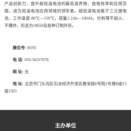
产品创新力，提升超低温电池的最低温界限、放电效率和应用范
围，成为低温电池应用领域的领军者。超低温电池属于三元锂电
池，工作温度-80℃—150℃，容量2.2Ah—100Ah，针刺等不起火、
不爆炸，形态为18650及各种订制外形。
展位号:
B195
电 话:
010-56337078
网 址:
无
地 址:
北京市门头沟区石龙经济开发区雅安路6号院1号楼B座15
层1503
主办单位